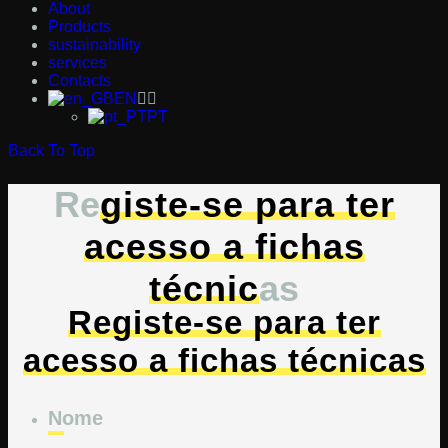
About
Products
sustainability
services
Contacts
EN
PT
Back To Top
Re
giste-se para ter
acesso a fichas
técnic
as
Registe-se para ter
acesso a fichas técnicas
Nome