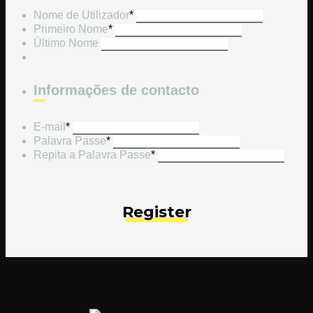
Nome de Utilizador
*
Primeiro Nome
*
Último Nome
Informações de contacto
E-mail
*
Palavra Passe
*
Repita a Palavra Passe
*